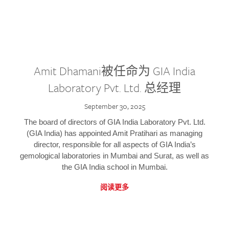
Amit Dhamani被任命为 GIA India
Laboratory Pvt. Ltd. 总经理
September 30, 2025
The board of directors of GIA India Laboratory Pvt. Ltd.
(GIA India) has appointed Amit Pratihari as managing
director, responsible for all aspects of GIA India’s
gemological laboratories in Mumbai and Surat, as well as
the GIA India school in Mumbai.
阅读更多