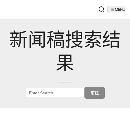
MENU
新闻稿搜索结
果
前往