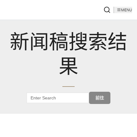
MENU
新闻稿搜索结
果
前往