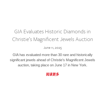
GIA Evaluates Historic Diamonds in
Christie’s Magnificent Jewels Auction
June 11, 2025
GIA has evaluated more than 30 rare and historically
significant jewels ahead of Christie’s Magnificent Jewels
auction, taking place on June 17 in New York.
阅读更多