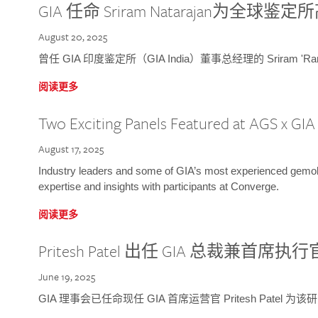
GIA 任命 Sriram Natarajan为全
August 20, 2025
曾任 GIA 印度鉴定所（GIA India）董事总经理的 Sriram 'Ra
阅读更多
Two Exciting Panels Featured at AGS x GI
August 17, 2025
Industry leaders and some of GIA’s most experienced gemolog
expertise and insights with participants at Converge.
阅读更多
Pritesh Patel 出任 GIA 总裁兼首席执行
June 19, 2025
GIA 理事会已任命现任 GIA 首席运营官 Pritesh Patel