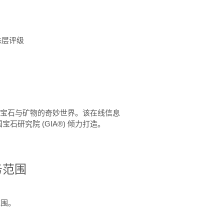
珠层评级
™ 体验宝石与矿物的奇妙世界。该在线信息
石研究院 (GIA®) 倾力打造。
务范围
范围。