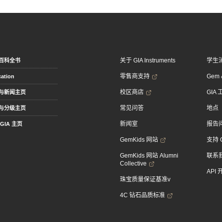
关于 GIA Instruments
学生
百科全书
零售商支持
Gem &
ation
校区商店
GIA
与新闻主页
常见问答
地点
与分级主页
新闻室
报告
GIA 主页
GemKids 网站
支持 
GemKids 网站 Alumni
联系
Collective
API
珠宝质量保证基准v
4C 钻石品质标准