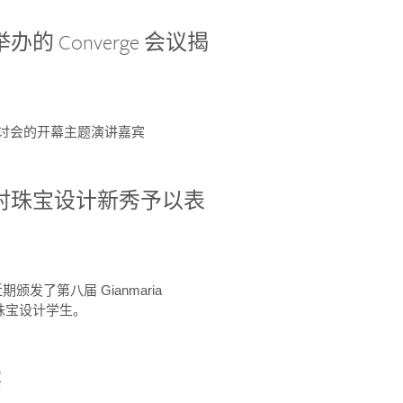
办的 Converge 会议揭
ge 研讨会的开幕主题演讲嘉宾
GIA 共同对珠宝设计新秀予以表
于近期颁发了第八届 Gianmaria
A 珠宝设计学生。
察