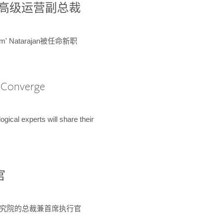
球鉴定所高级运营副总裁
m' Natarajan被任命新职
A Converge
ical experts will share their
官
 为该研究院的总裁兼首席执行官