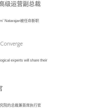
球鉴定所高级运营副总裁
m' Natarajan被任命新职
A Converge
ical experts will share their
官
 为该研究院的总裁兼首席执行官