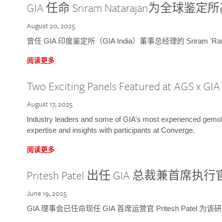
GIA 任命 Sriram Natarajan为全
August 20, 2025
曾任 GIA 印度鉴定所（GIA India）董事总经理的 Sriram 'Ra
阅读更多
Two Exciting Panels Featured at AGS x GI
August 17, 2025
Industry leaders and some of GIA’s most experienced gemolog
expertise and insights with participants at Converge.
阅读更多
Pritesh Patel 出任 GIA 总裁兼首席执行
June 19, 2025
GIA 理事会已任命现任 GIA 首席运营官 Pritesh Patel