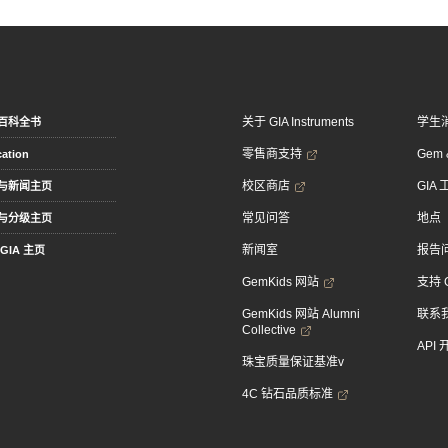
关于 GIA Instruments
学生
百科全书
零售商支持
Gem &
ation
校区商店
GIA
与新闻主页
常见问答
地点
与分级主页
新闻室
报告
GIA 主页
GemKids 网站
支持 
GemKids 网站 Alumni
联系
Collective
API
珠宝质量保证基准v
4C 钻石品质标准