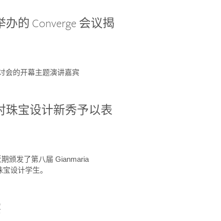
办的 Converge 会议揭
ge 研讨会的开幕主题演讲嘉宾
GIA 共同对珠宝设计新秀予以表
于近期颁发了第八届 Gianmaria
A 珠宝设计学生。
察