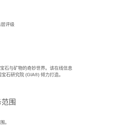
珠层评级
™ 体验宝石与矿物的奇妙世界。该在线信息
石研究院 (GIA®) 倾力打造。
务范围
范围。