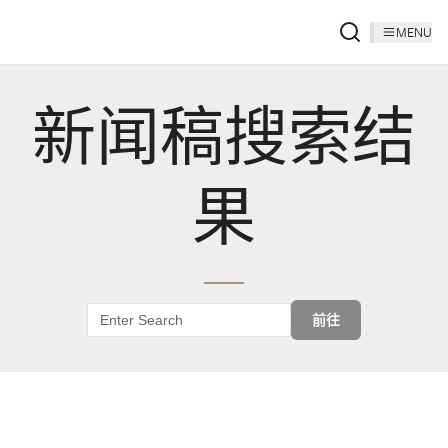
MENU
新闻稿搜索结
果
前往