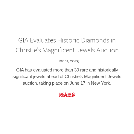
GIA Evaluates Historic Diamonds in
Christie’s Magnificent Jewels Auction
June 11, 2025
GIA has evaluated more than 30 rare and historically
significant jewels ahead of Christie’s Magnificent Jewels
auction, taking place on June 17 in New York.
阅读更多