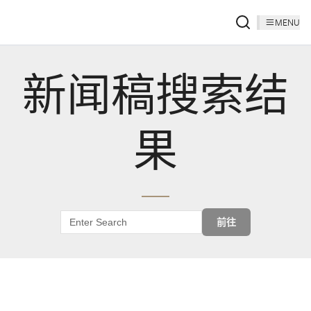
MENU
新闻稿搜索结
果
前往