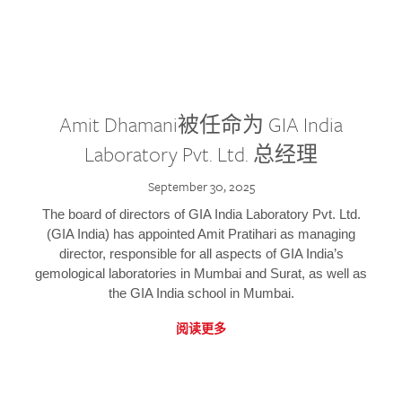
Amit Dhamani被任命为 GIA India
Laboratory Pvt. Ltd. 总经理
September 30, 2025
The board of directors of GIA India Laboratory Pvt. Ltd.
(GIA India) has appointed Amit Pratihari as managing
director, responsible for all aspects of GIA India’s
gemological laboratories in Mumbai and Surat, as well as
the GIA India school in Mumbai.
阅读更多