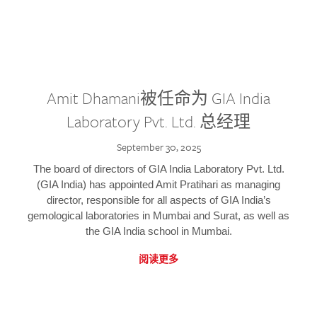
Amit Dhamani被任命为 GIA India
Laboratory Pvt. Ltd. 总经理
September 30, 2025
The board of directors of GIA India Laboratory Pvt. Ltd.
(GIA India) has appointed Amit Pratihari as managing
director, responsible for all aspects of GIA India’s
gemological laboratories in Mumbai and Surat, as well as
the GIA India school in Mumbai.
阅读更多