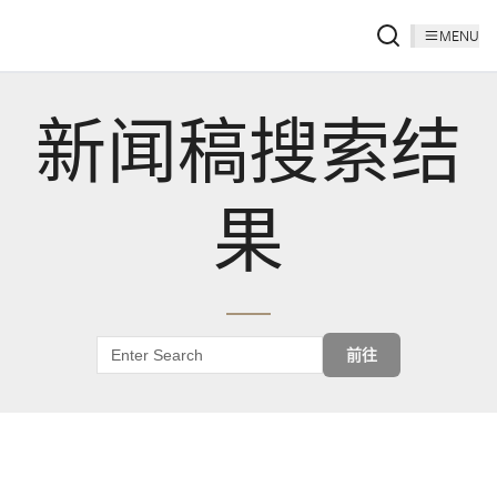
MENU
新闻稿搜索结
果
前往