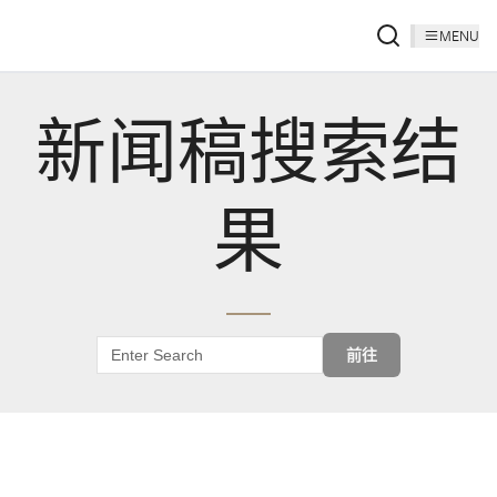
MENU
新闻稿搜索结
果
前往