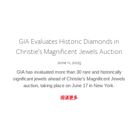
GIA Evaluates Historic Diamonds in
Christie’s Magnificent Jewels Auction
June 11, 2025
GIA has evaluated more than 30 rare and historically
significant jewels ahead of Christie’s Magnificent Jewels
auction, taking place on June 17 in New York.
阅读更多