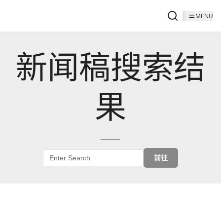
MENU
新闻稿搜索结
果
前往