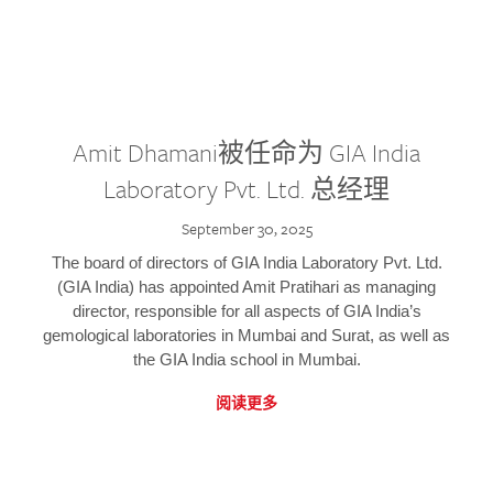
Amit Dhamani被任命为 GIA India
Laboratory Pvt. Ltd. 总经理
September 30, 2025
The board of directors of GIA India Laboratory Pvt. Ltd.
(GIA India) has appointed Amit Pratihari as managing
director, responsible for all aspects of GIA India’s
gemological laboratories in Mumbai and Surat, as well as
the GIA India school in Mumbai.
阅读更多