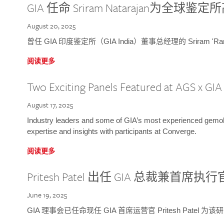
GIA 任命 Sriram Natarajan为全
August 20, 2025
曾任 GIA 印度鉴定所（GIA India）董事总经理的 Sriram 'Ra
阅读更多
Two Exciting Panels Featured at AGS x GI
August 17, 2025
Industry leaders and some of GIA’s most experienced gemolog
expertise and insights with participants at Converge.
阅读更多
Pritesh Patel 出任 GIA 总裁兼首席执行
June 19, 2025
GIA 理事会已任命现任 GIA 首席运营官 Pritesh Patel