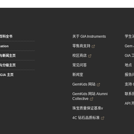
关于 GIA Instruments
学生
百科全书
零售商支持
Gem &
ation
校区商店
GIA
与新闻主页
常见问答
地点
与分级主页
新闻室
报告
GIA 主页
GemKids 网站
支持 
GemKids 网站 Alumni
联系
Collective
API
珠宝质量保证基准v
4C 钻石品质标准