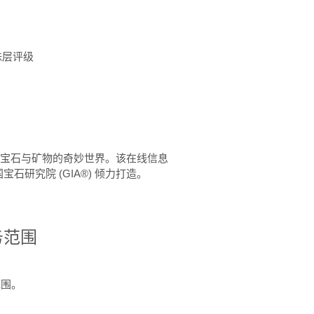
珠层评级
™ 体验宝石与矿物的奇妙世界。该在线信息
石研究院 (GIA®) 倾力打造。
务范围
范围。