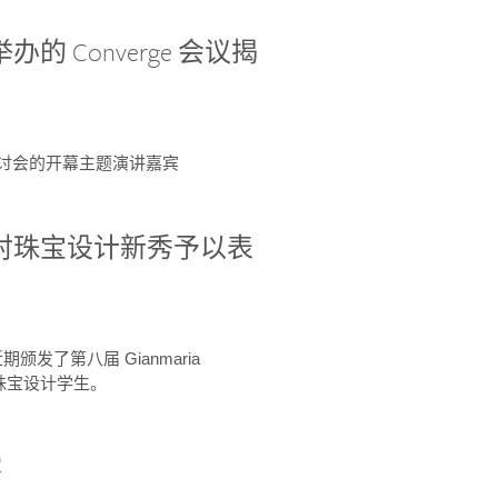
办的 Converge 会议揭
ge 研讨会的开幕主题演讲嘉宾
GIA 共同对珠宝设计新秀予以表
于近期颁发了第八届 Gianmaria
A 珠宝设计学生。
察