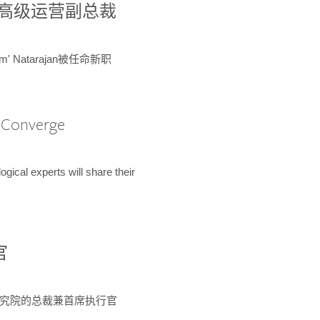
球鉴定所高级运营副总裁
m' Natarajan被任命新职
A Converge
ical experts will share their
官
 为该研究院的总裁兼首席执行官