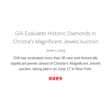
GIA Evaluates Historic Diamonds in
Christie’s Magnificent Jewels Auction
June 11, 2025
GIA has evaluated more than 30 rare and historically
significant jewels ahead of Christie’s Magnificent Jewels
auction, taking place on June 17 in New York.
阅读更多