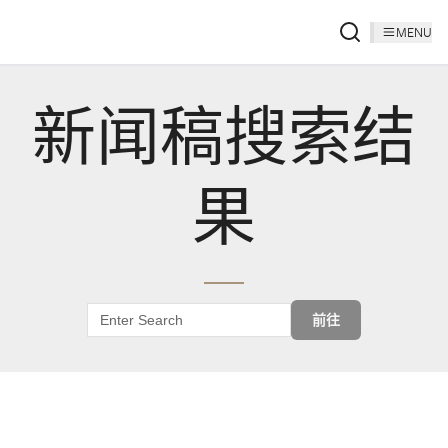
MENU
新闻稿搜索结
果
前往