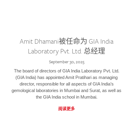
Amit Dhamani被任命为 GIA India
Laboratory Pvt. Ltd. 总经理
September 30, 2025
The board of directors of GIA India Laboratory Pvt. Ltd.
(GIA India) has appointed Amit Pratihari as managing
director, responsible for all aspects of GIA India’s
gemological laboratories in Mumbai and Surat, as well as
the GIA India school in Mumbai.
阅读更多