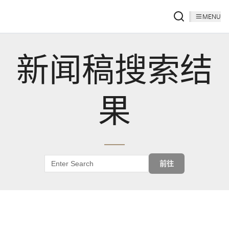
MENU
新闻稿搜索结
果
前往