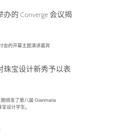
办的 Converge 会议揭
ge 研讨会的开幕主题演讲嘉宾
GIA 共同对珠宝设计新秀予以表
于近期颁发了第八届 Gianmaria
A 珠宝设计学生。
察