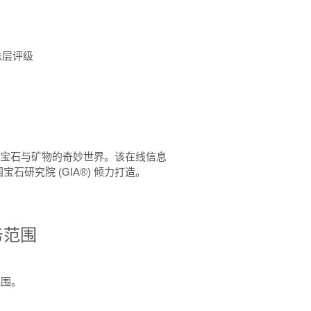
珠层评级
™ 体验宝石与矿物的奇妙世界。该在线信息
石研究院 (GIA®) 倾力打造。
务范围
范围。