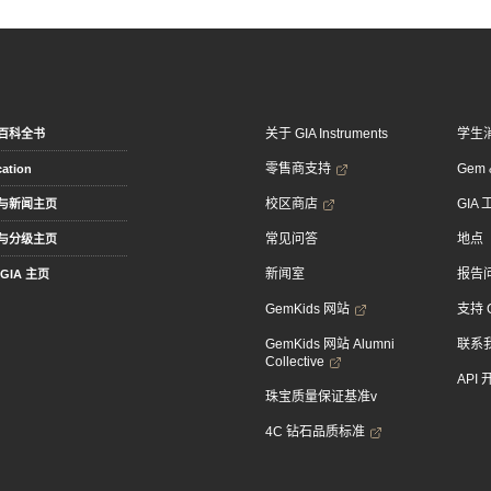
关于 GIA Instruments
学生
百科全书
零售商支持
Gem &
ation
校区商店
GIA
与新闻主页
常见问答
地点
与分级主页
新闻室
报告
GIA 主页
GemKids 网站
支持 
GemKids 网站 Alumni
联系
Collective
API
珠宝质量保证基准v
4C 钻石品质标准