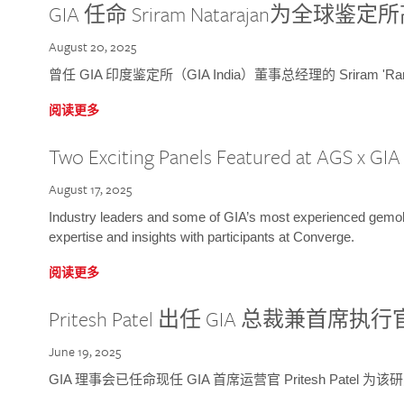
GIA 任命 Sriram Natarajan为全
August 20, 2025
曾任 GIA 印度鉴定所（GIA India）董事总经理的 Sriram 'Ra
阅读更多
Two Exciting Panels Featured at AGS x GI
August 17, 2025
Industry leaders and some of GIA’s most experienced gemolog
expertise and insights with participants at Converge.
阅读更多
Pritesh Patel 出任 GIA 总裁兼首席执行
June 19, 2025
GIA 理事会已任命现任 GIA 首席运营官 Pritesh Patel