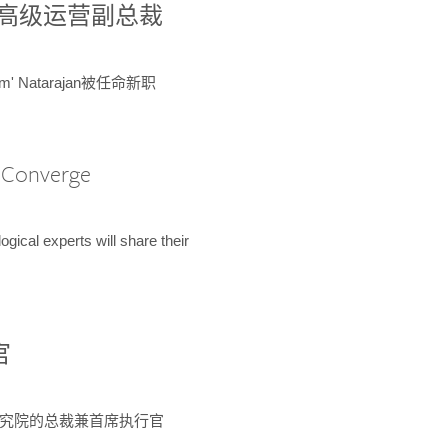
球鉴定所高级运营副总裁
m' Natarajan被任命新职
A Converge
ical experts will share their
官
 为该研究院的总裁兼首席执行官