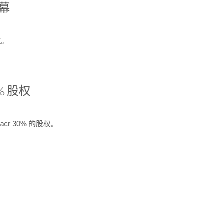
开幕
生。
% 股权
cr 30% 的股权。