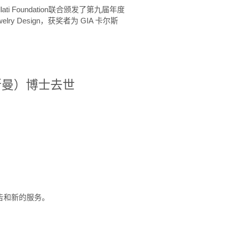
ellati Foundation联合颁发了第九届年度
 in Jewelry Design，获奖者为 GIA 卡尔斯
治·罗斯曼）博士去世
定报告和新的服务。