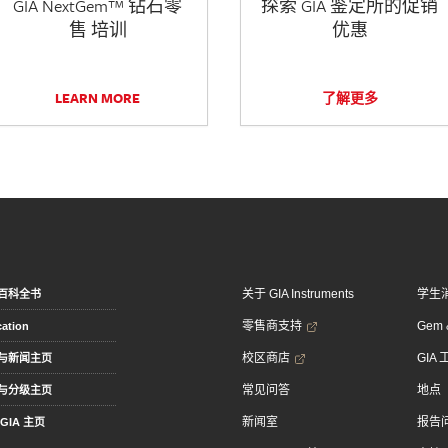
GIA NextGem™ 钻石零
探索 GIA 鉴定所的促销
售 培训
优惠
LEARN MORE
了解更多
关于 GIA Instruments
学生
百科全书
零售商支持
Gem &
ation
校区商店
GIA
与新闻主页
常见问答
地点
与分级主页
新闻室
报告
GIA 主页