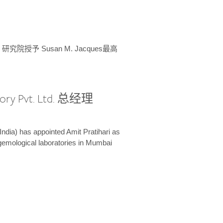
授予 Susan M. Jacques最高
ory Pvt. Ltd. 总经理
India) has appointed Amit Pratihari as
 gemological laboratories in Mumbai