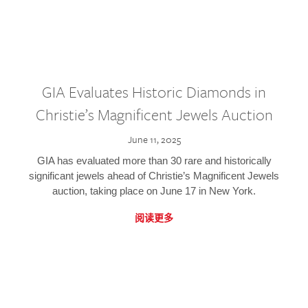
GIA Evaluates Historic Diamonds in
Christie’s Magnificent Jewels Auction
June 11, 2025
GIA has evaluated more than 30 rare and historically
significant jewels ahead of Christie’s Magnificent Jewels
auction, taking place on June 17 in New York.
阅读更多