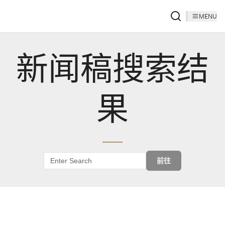
MENU
新闻稿搜索结
果
前往