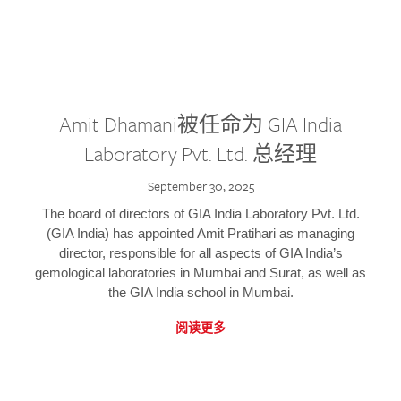
Amit Dhamani被任命为 GIA India
Laboratory Pvt. Ltd. 总经理
September 30, 2025
The board of directors of GIA India Laboratory Pvt. Ltd.
(GIA India) has appointed Amit Pratihari as managing
director, responsible for all aspects of GIA India’s
gemological laboratories in Mumbai and Surat, as well as
the GIA India school in Mumbai.
阅读更多