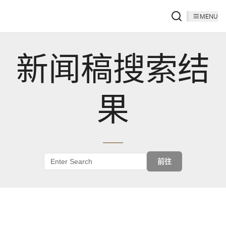
MENU
新闻稿搜索结
果
前往