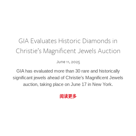
GIA Evaluates Historic Diamonds in
Christie’s Magnificent Jewels Auction
June 11, 2025
GIA has evaluated more than 30 rare and historically
significant jewels ahead of Christie’s Magnificent Jewels
auction, taking place on June 17 in New York.
阅读更多