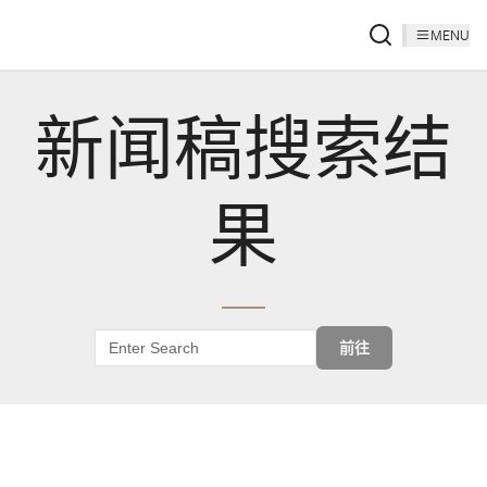
MENU
新闻稿搜索结
果
前往