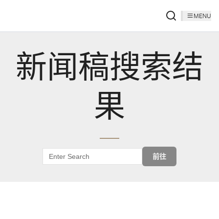
MENU
新闻稿搜索结
果
前往