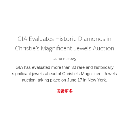
GIA Evaluates Historic Diamonds in
Christie’s Magnificent Jewels Auction
June 11, 2025
GIA has evaluated more than 30 rare and historically
significant jewels ahead of Christie’s Magnificent Jewels
auction, taking place on June 17 in New York.
阅读更多