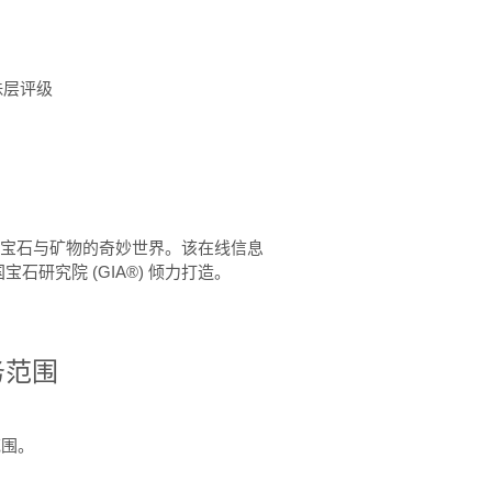
珠层评级
™ 体验宝石与矿物的奇妙世界。该在线信息
石研究院 (GIA®) 倾力打造。
务范围
范围。