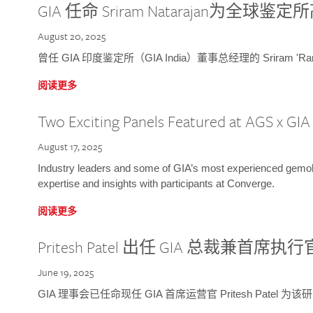
GIA 任命 Sriram Natarajan为全
August 20, 2025
曾任 GIA 印度鉴定所（GIA India）董事总经理的 Sriram 'Ra
阅读更多
Two Exciting Panels Featured at AGS x GI
August 17, 2025
Industry leaders and some of GIA’s most experienced gemolog
expertise and insights with participants at Converge.
阅读更多
Pritesh Patel 出任 GIA 总裁兼首席执行
June 19, 2025
GIA 理事会已任命现任 GIA 首席运营官 Pritesh Patel