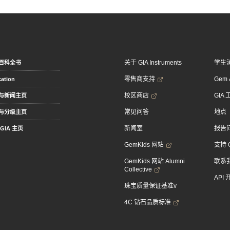
关于 GIA Instruments
学生
百科全书
零售商支持
Gem &
ation
校区商店
GIA
与新闻主页
常见问答
地点
与分级主页
新闻室
报告
GIA 主页
GemKids 网站
支持 
GemKids 网站 Alumni
联系
Collective
API
珠宝质量保证基准v
4C 钻石品质标准