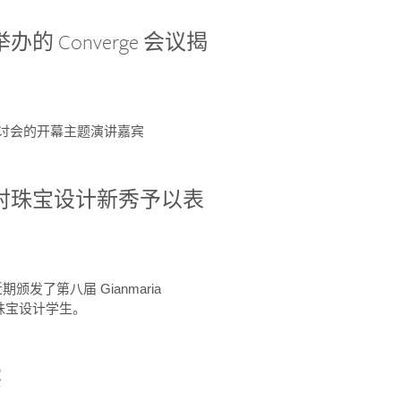
办的 Converge 会议揭
ge 研讨会的开幕主题演讲嘉宾
GIA 共同对珠宝设计新秀予以表
于近期颁发了第八届 Gianmaria
A 珠宝设计学生。
察