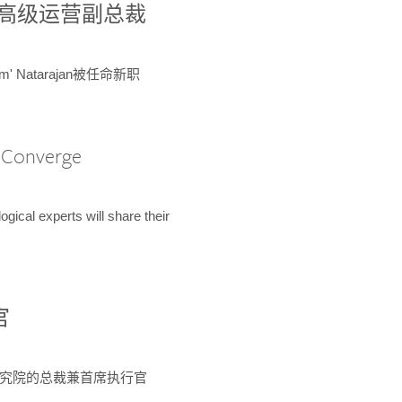
球鉴定所高级运营副总裁
m' Natarajan被任命新职
A Converge
ical experts will share their
官
 为该研究院的总裁兼首席执行官