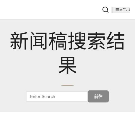
MENU
新闻稿搜索结
果
前往