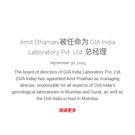
Amit Dhamani被任命为 GIA India
Laboratory Pvt. Ltd. 总经理
September 30, 2025
The board of directors of GIA India Laboratory Pvt. Ltd.
(GIA India) has appointed Amit Pratihari as managing
director, responsible for all aspects of GIA India’s
gemological laboratories in Mumbai and Surat, as well as
the GIA India school in Mumbai.
阅读更多