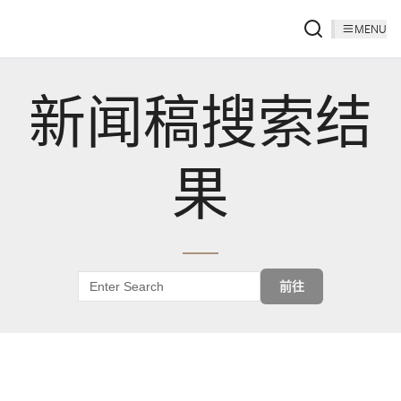
MENU
新闻稿搜索结
果
前往