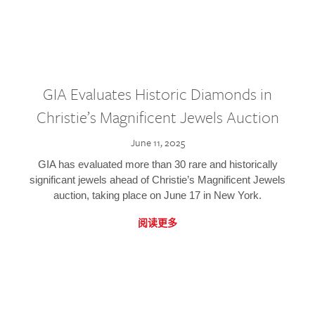
GIA Evaluates Historic Diamonds in
Christie’s Magnificent Jewels Auction
June 11, 2025
GIA has evaluated more than 30 rare and historically
significant jewels ahead of Christie’s Magnificent Jewels
auction, taking place on June 17 in New York.
阅读更多