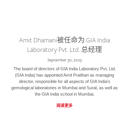
Amit Dhamani被任命为 GIA India
Laboratory Pvt. Ltd. 总经理
September 30, 2025
The board of directors of GIA India Laboratory Pvt. Ltd.
(GIA India) has appointed Amit Pratihari as managing
director, responsible for all aspects of GIA India’s
gemological laboratories in Mumbai and Surat, as well as
the GIA India school in Mumbai.
阅读更多