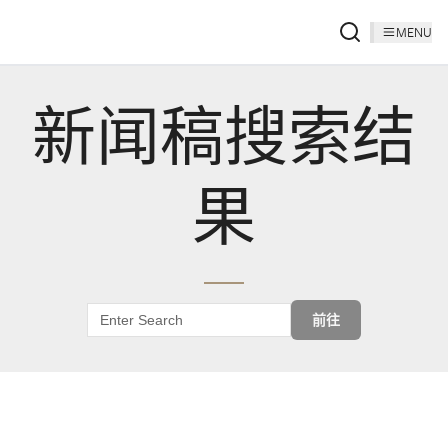
MENU
新闻稿搜索结
果
前往