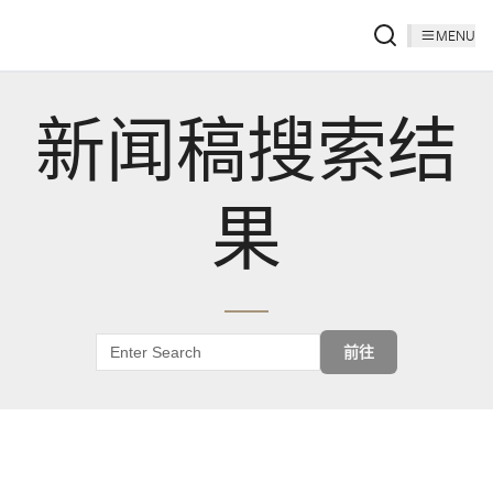
MENU
新闻稿搜索结
果
前往