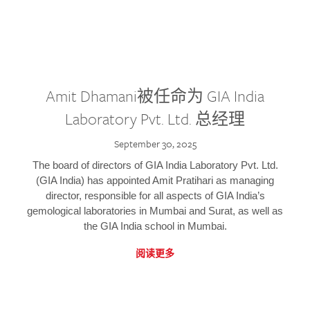
Amit Dhamani被任命为 GIA India
Laboratory Pvt. Ltd. 总经理
September 30, 2025
The board of directors of GIA India Laboratory Pvt. Ltd.
(GIA India) has appointed Amit Pratihari as managing
director, responsible for all aspects of GIA India’s
gemological laboratories in Mumbai and Surat, as well as
the GIA India school in Mumbai.
阅读更多