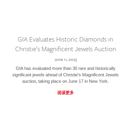
GIA Evaluates Historic Diamonds in
Christie’s Magnificent Jewels Auction
June 11, 2025
GIA has evaluated more than 30 rare and historically
significant jewels ahead of Christie’s Magnificent Jewels
auction, taking place on June 17 in New York.
阅读更多