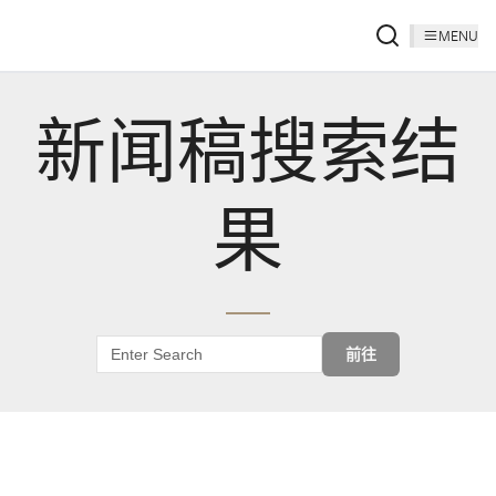
MENU
新闻稿搜索结
果
前往