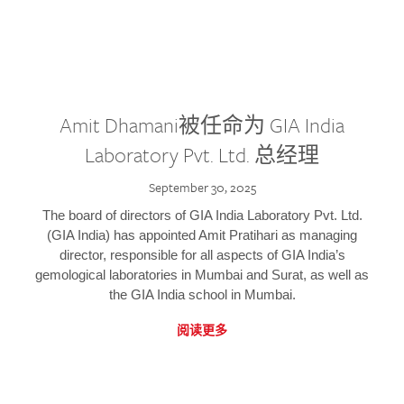
Amit Dhamani被任命为 GIA India
Laboratory Pvt. Ltd. 总经理
September 30, 2025
The board of directors of GIA India Laboratory Pvt. Ltd.
(GIA India) has appointed Amit Pratihari as managing
director, responsible for all aspects of GIA India’s
gemological laboratories in Mumbai and Surat, as well as
the GIA India school in Mumbai.
阅读更多