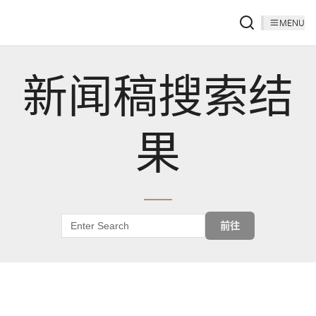
MENU
新闻稿搜索结
果
前往