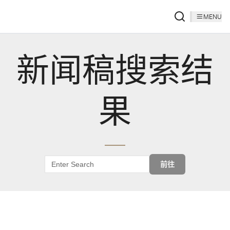
MENU
新闻稿搜索结
果
前往