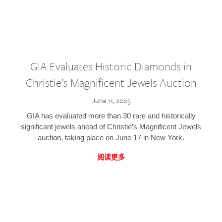
GIA Evaluates Historic Diamonds in
Christie’s Magnificent Jewels Auction
June 11, 2025
GIA has evaluated more than 30 rare and historically
significant jewels ahead of Christie’s Magnificent Jewels
auction, taking place on June 17 in New York.
阅读更多