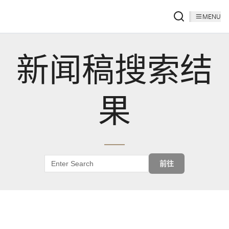
MENU
新闻稿搜索结
果
前往