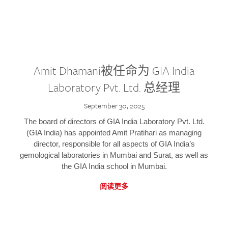
Amit Dhamani被任命为 GIA India
Laboratory Pvt. Ltd. 总经理
September 30, 2025
The board of directors of GIA India Laboratory Pvt. Ltd.
(GIA India) has appointed Amit Pratihari as managing
director, responsible for all aspects of GIA India’s
gemological laboratories in Mumbai and Surat, as well as
the GIA India school in Mumbai.
阅读更多