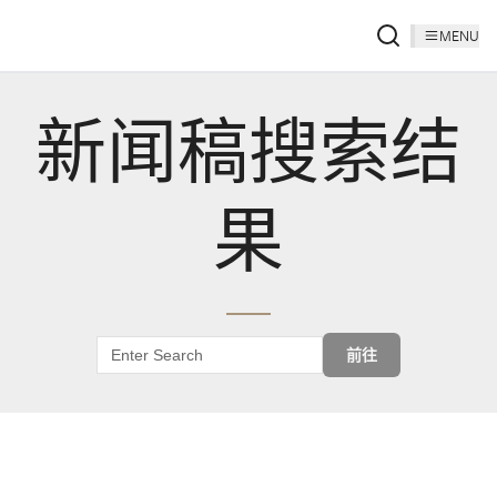
MENU
新闻稿搜索结
果
前往