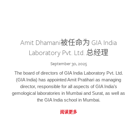
Amit Dhamani被任命为 GIA India
Laboratory Pvt. Ltd. 总经理
September 30, 2025
The board of directors of GIA India Laboratory Pvt. Ltd.
(GIA India) has appointed Amit Pratihari as managing
director, responsible for all aspects of GIA India’s
gemological laboratories in Mumbai and Surat, as well as
the GIA India school in Mumbai.
阅读更多