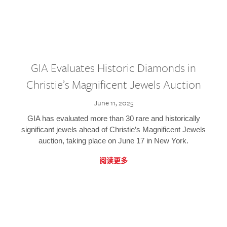
GIA Evaluates Historic Diamonds in
Christie’s Magnificent Jewels Auction
June 11, 2025
GIA has evaluated more than 30 rare and historically
significant jewels ahead of Christie’s Magnificent Jewels
auction, taking place on June 17 in New York.
阅读更多