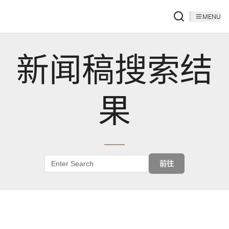
MENU
新闻稿搜索结
果
前往