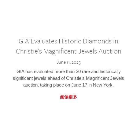
GIA Evaluates Historic Diamonds in
Christie’s Magnificent Jewels Auction
June 11, 2025
GIA has evaluated more than 30 rare and historically
significant jewels ahead of Christie’s Magnificent Jewels
auction, taking place on June 17 in New York.
阅读更多