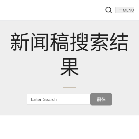
MENU
新闻稿搜索结
果
前往