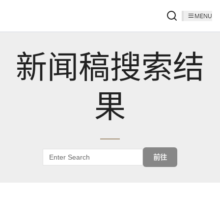
MENU
新闻稿搜索结
果
前往