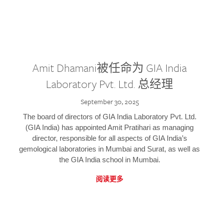
Amit Dhamani被任命为 GIA India
Laboratory Pvt. Ltd. 总经理
September 30, 2025
The board of directors of GIA India Laboratory Pvt. Ltd.
(GIA India) has appointed Amit Pratihari as managing
director, responsible for all aspects of GIA India’s
gemological laboratories in Mumbai and Surat, as well as
the GIA India school in Mumbai.
阅读更多