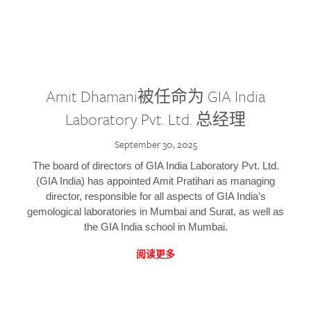
Amit Dhamani被任命为 GIA India
Laboratory Pvt. Ltd. 总经理
September 30, 2025
The board of directors of GIA India Laboratory Pvt. Ltd.
(GIA India) has appointed Amit Pratihari as managing
director, responsible for all aspects of GIA India’s
gemological laboratories in Mumbai and Surat, as well as
the GIA India school in Mumbai.
阅读更多