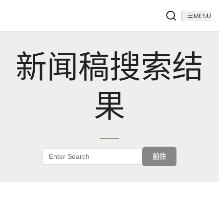
MENU
新闻稿搜索结
果
前往