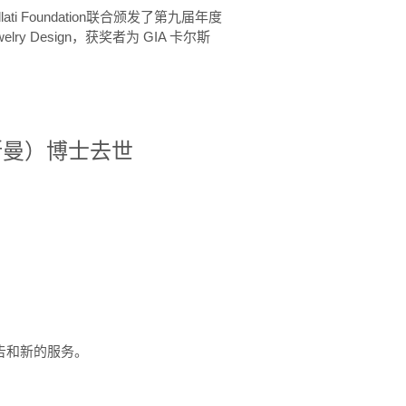
ellati Foundation联合颁发了第九届年度
 in Jewelry Design，获奖者为 GIA 卡尔斯
治·罗斯曼）博士去世
定报告和新的服务。