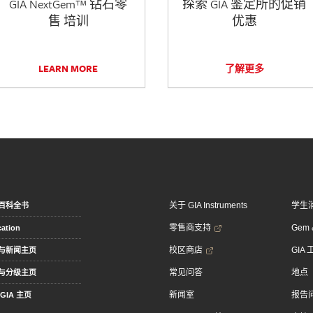
GIA NextGem™ 钻石零
探索 GIA 鉴定所的促销
售 培训
优惠
LEARN MORE
了解更多
关于 GIA Instruments
学生
百科全书
零售商支持
Gem &
ation
校区商店
GIA
与新闻主页
常见问答
地点
与分级主页
新闻室
报告
GIA 主页