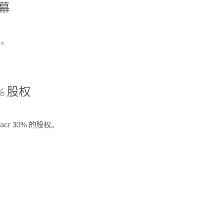
开幕
生。
% 股权
cr 30% 的股权。