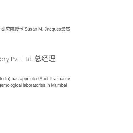
授予 Susan M. Jacques最高
ory Pvt. Ltd. 总经理
India) has appointed Amit Pratihari as
 gemological laboratories in Mumbai