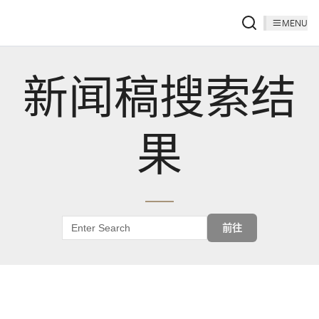
MENU
新闻稿搜索结
果
前往