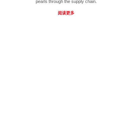
pearls through the supply chain.
阅读更多