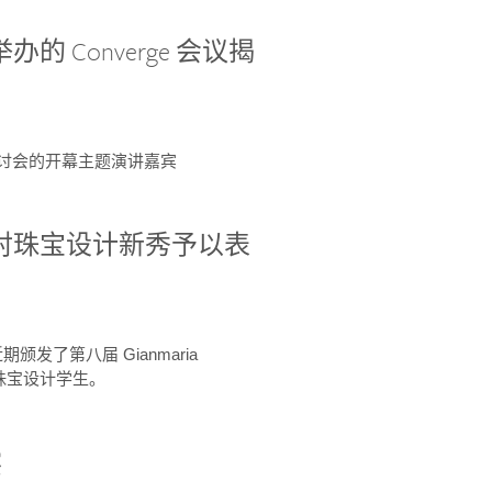
办的 Converge 会议揭
ge 研讨会的开幕主题演讲嘉宾
GIA 共同对珠宝设计新秀予以表
于近期颁发了第八届 Gianmaria
A 珠宝设计学生。
察