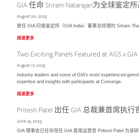
GIA 任命 Sriram Natarajan为全
August 20, 2025
曾任 GIA 印度鉴定所（GIA India）董事总经理的 Sriram 'Ra
阅读更多
Two Exciting Panels Featured at AGS x GI
August 17, 2025
Industry leaders and some of GIA’s most experienced gemolog
expertise and insights with participants at Converge.
阅读更多
Pritesh Patel 出任 GIA 总裁兼首席执行
June 19, 2025
GIA 理事会已任命现任 GIA 首席运营官 Pritesh Patel