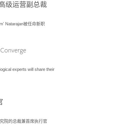
球鉴定所高级运营副总裁
m' Natarajan被任命新职
A Converge
ical experts will share their
官
 为该研究院的总裁兼首席执行官