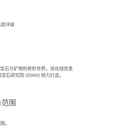
珠层评级
™ 体验宝石与矿物的奇妙世界。该在线信息
石研究院 (GIA®) 倾力打造。
务范围
范围。