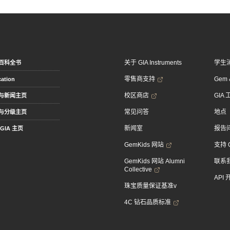
关于 GIA Instruments
学生
百科全书
零售商支持
Gem &
ation
校区商店
GIA
与新闻主页
常见问答
地点
与分级主页
新闻室
报告
GIA 主页
GemKids 网站
支持 
GemKids 网站 Alumni
联系
Collective
API
珠宝质量保证基准v
4C 钻石品质标准