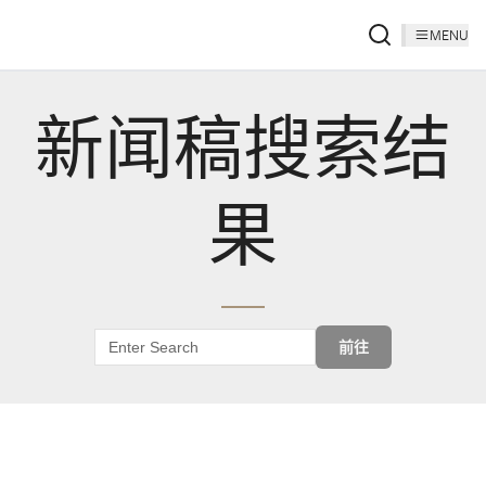
MENU
新闻稿搜索结
果
前往