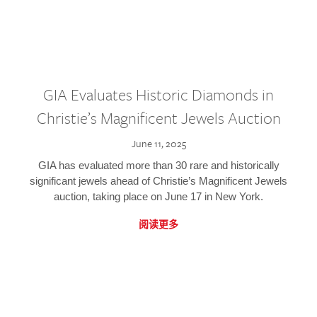
GIA Evaluates Historic Diamonds in
Christie’s Magnificent Jewels Auction
June 11, 2025
GIA has evaluated more than 30 rare and historically
significant jewels ahead of Christie’s Magnificent Jewels
auction, taking place on June 17 in New York.
阅读更多