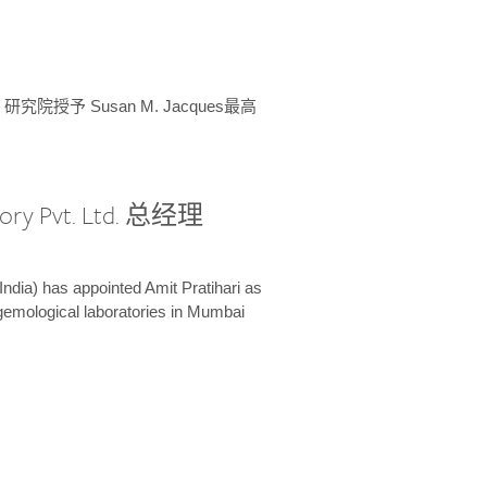
授予 Susan M. Jacques最高
ory Pvt. Ltd. 总经理
India) has appointed Amit Pratihari as
 gemological laboratories in Mumbai