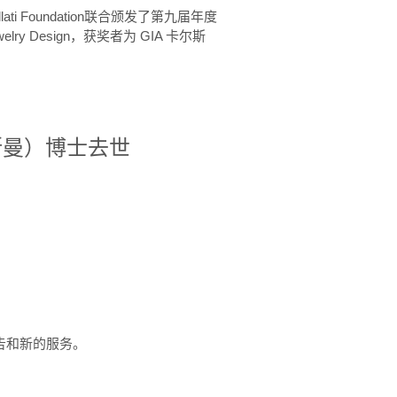
ellati Foundation联合颁发了第九届年度
 in Jewelry Design，获奖者为 GIA 卡尔斯
治·罗斯曼）博士去世
定报告和新的服务。