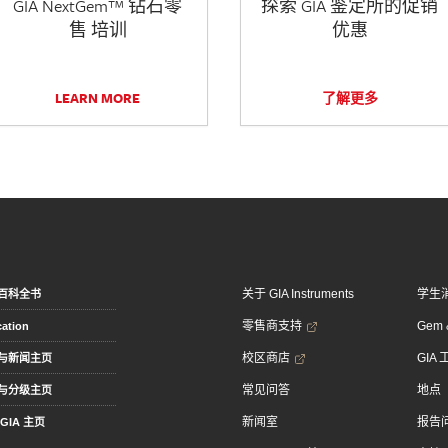
GIA NextGem™ 钻石零
探索 GIA 鉴定所的促销
售 培训
优惠
LEARN MORE
了解更多
关于 GIA Instruments
学生
百科全书
零售商支持
Gem &
ation
校区商店
GIA
与新闻主页
常见问答
地点
与分级主页
新闻室
报告
GIA 主页