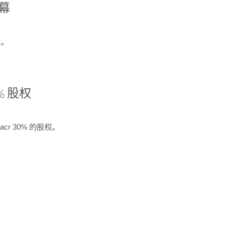
开幕
生。
% 股权
cr 30% 的股权。