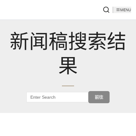
MENU
新闻稿搜索结
果
前往