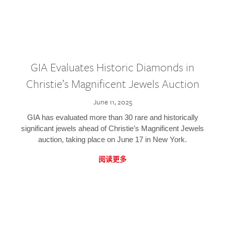
GIA Evaluates Historic Diamonds in
Christie’s Magnificent Jewels Auction
June 11, 2025
GIA has evaluated more than 30 rare and historically
significant jewels ahead of Christie’s Magnificent Jewels
auction, taking place on June 17 in New York.
阅读更多