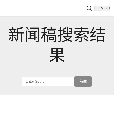
MENU
新闻稿搜索结
果
前往