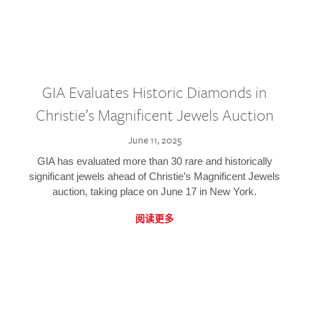
GIA Evaluates Historic Diamonds in
Christie’s Magnificent Jewels Auction
June 11, 2025
GIA has evaluated more than 30 rare and historically
significant jewels ahead of Christie’s Magnificent Jewels
auction, taking place on June 17 in New York.
阅读更多