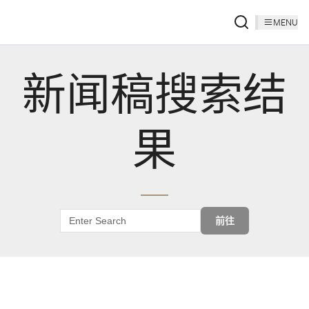
MENU
新闻稿搜索结
果
前往