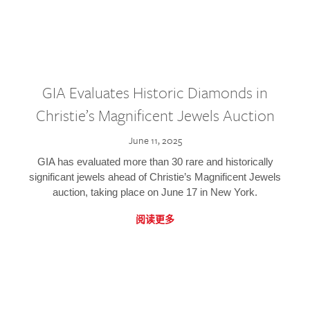
GIA Evaluates Historic Diamonds in
Christie’s Magnificent Jewels Auction
June 11, 2025
GIA has evaluated more than 30 rare and historically
significant jewels ahead of Christie’s Magnificent Jewels
auction, taking place on June 17 in New York.
阅读更多