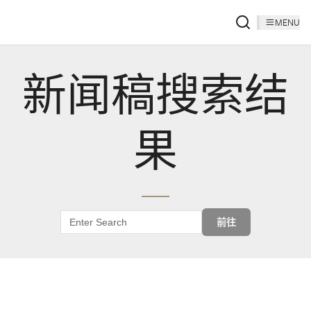
MENU
新闻稿搜索结
果
前往