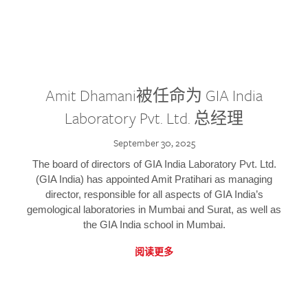
Amit Dhamani被任命为 GIA India
Laboratory Pvt. Ltd. 总经理
September 30, 2025
The board of directors of GIA India Laboratory Pvt. Ltd.
(GIA India) has appointed Amit Pratihari as managing
director, responsible for all aspects of GIA India’s
gemological laboratories in Mumbai and Surat, as well as
the GIA India school in Mumbai.
阅读更多