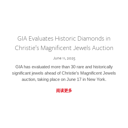
GIA Evaluates Historic Diamonds in
Christie’s Magnificent Jewels Auction
June 11, 2025
GIA has evaluated more than 30 rare and historically
significant jewels ahead of Christie’s Magnificent Jewels
auction, taking place on June 17 in New York.
阅读更多