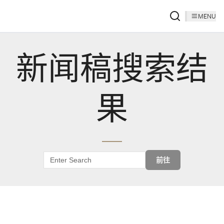
MENU
新闻稿搜索结
果
前往