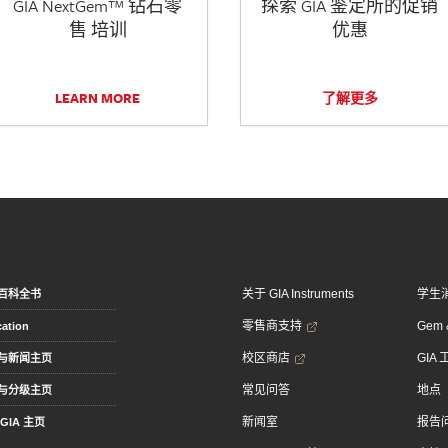
GIA NextGem™ 钻石零
探索 GIA 鉴定所的促销
售 培训
优惠
LEARN MORE
了解更多
关于 GIA Instruments
学生
百科全书
零售商支持
Gem &
ation
校区商店
GIA
与新闻主页
常见问答
地点
与分级主页
新闻室
报告
GIA 主页