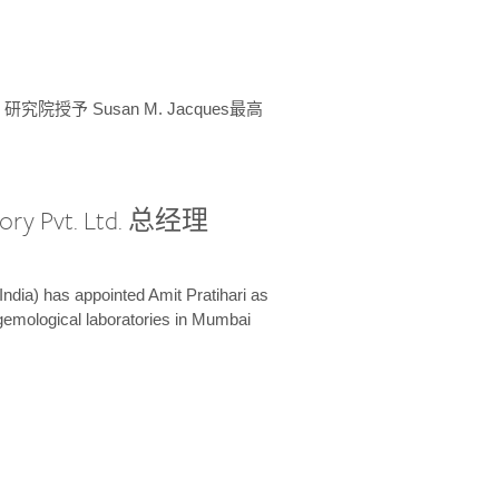
授予 Susan M. Jacques最高
ory Pvt. Ltd. 总经理
India) has appointed Amit Pratihari as
 gemological laboratories in Mumbai