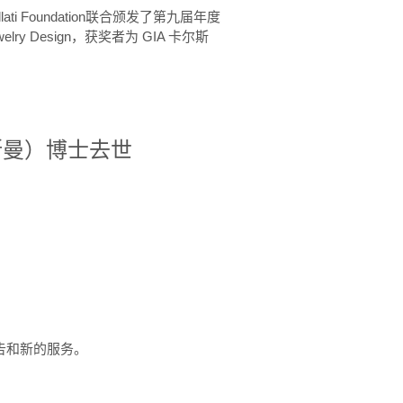
ellati Foundation联合颁发了第九届年度
 in Jewelry Design，获奖者为 GIA 卡尔斯
治·罗斯曼）博士去世
定报告和新的服务。