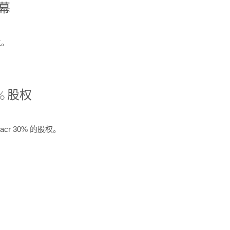
开幕
生。
% 股权
cr 30% 的股权。