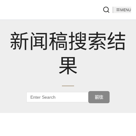
MENU
新闻稿搜索结
果
前往