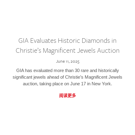
GIA Evaluates Historic Diamonds in
Christie’s Magnificent Jewels Auction
June 11, 2025
GIA has evaluated more than 30 rare and historically
significant jewels ahead of Christie’s Magnificent Jewels
auction, taking place on June 17 in New York.
阅读更多