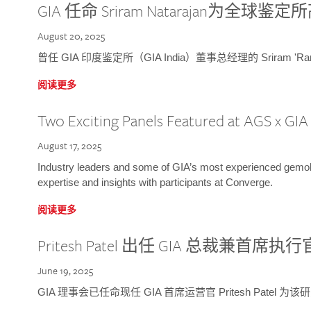
GIA 任命 Sriram Natarajan为全
August 20, 2025
曾任 GIA 印度鉴定所（GIA India）董事总经理的 Sriram 'Ra
阅读更多
Two Exciting Panels Featured at AGS x GI
August 17, 2025
Industry leaders and some of GIA’s most experienced gemolog
expertise and insights with participants at Converge.
阅读更多
Pritesh Patel 出任 GIA 总裁兼首席执行
June 19, 2025
GIA 理事会已任命现任 GIA 首席运营官 Pritesh Patel