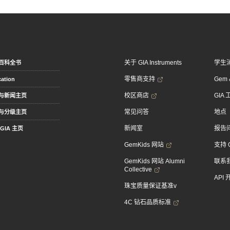
关于 GIA Instruments
学生
百科全书
零售商支持
Gem &
ation
校区商店
GIA
与新闻主页
常见问答
地点
与分级主页
新闻室
报告
GIA 主页
GemKids 网站
支持 
GemKids 网站 Alumni
联系
Collective
API
珠宝质量保证基准v
4C 钻石品质标准