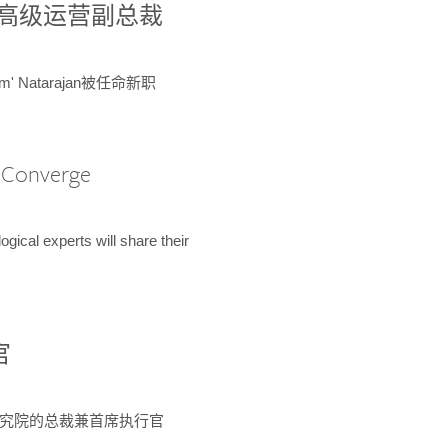
球鉴定所高级运营副总裁
m' Natarajan被任命新职
A Converge
ical experts will share their
官
 为该研究院的总裁兼首席执行官