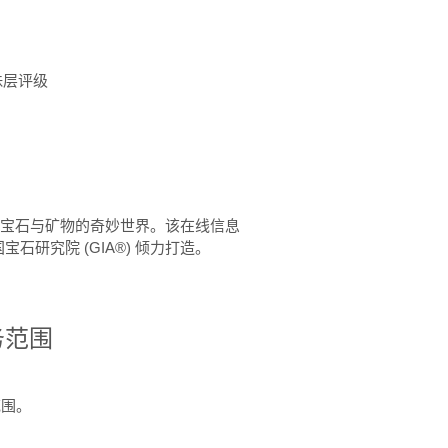
珠层评级
™ 体验宝石与矿物的奇妙世界。该在线信息
石研究院 (GIA®) 倾力打造。
务范围
范围。