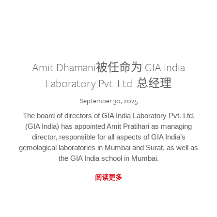
Amit Dhamani被任命为 GIA India
Laboratory Pvt. Ltd. 总经理
September 30, 2025
The board of directors of GIA India Laboratory Pvt. Ltd.
(GIA India) has appointed Amit Pratihari as managing
director, responsible for all aspects of GIA India’s
gemological laboratories in Mumbai and Surat, as well as
the GIA India school in Mumbai.
阅读更多