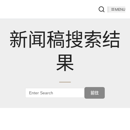
MENU
新闻稿搜索结
果
前往