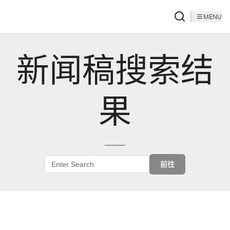
MENU
新闻稿搜索结
果
前往