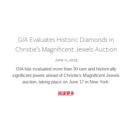
GIA Evaluates Historic Diamonds in
Christie’s Magnificent Jewels Auction
June 11, 2025
GIA has evaluated more than 30 rare and historically
significant jewels ahead of Christie’s Magnificent Jewels
auction, taking place on June 17 in New York.
阅读更多