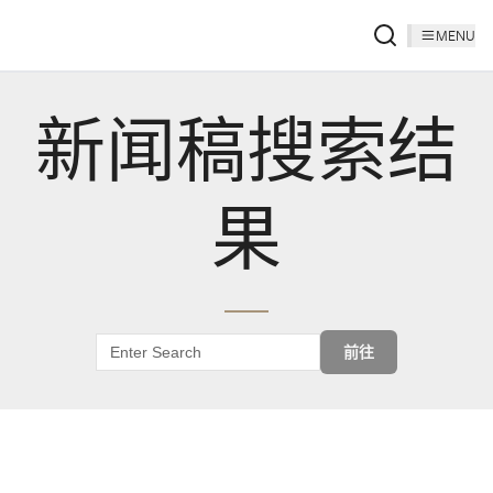
MENU
新闻稿搜索结
果
前往