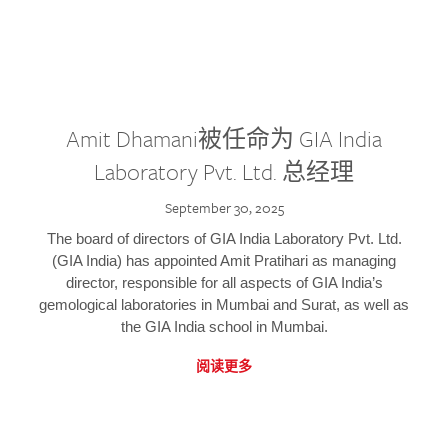
Amit Dhamani被任命为 GIA India
Laboratory Pvt. Ltd. 总经理
September 30, 2025
The board of directors of GIA India Laboratory Pvt. Ltd.
(GIA India) has appointed Amit Pratihari as managing
director, responsible for all aspects of GIA India’s
gemological laboratories in Mumbai and Surat, as well as
the GIA India school in Mumbai.
阅读更多