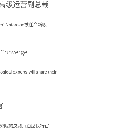
球鉴定所高级运营副总裁
m' Natarajan被任命新职
A Converge
ical experts will share their
官
 为该研究院的总裁兼首席执行官