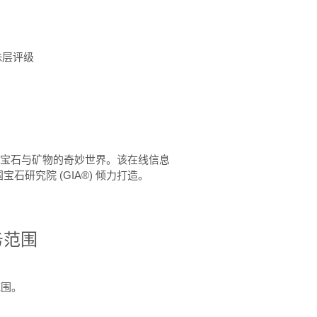
珠层评级
™ 体验宝石与矿物的奇妙世界。该在线信息
石研究院 (GIA®) 倾力打造。
务范围
范围。