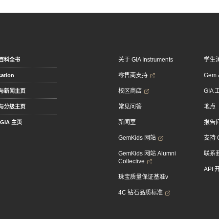
关于 GIA Instruments
学生
百科全书
零售商支持
Gem &
ation
校区商店
GIA
与新闻主页
常见问答
地点
与分级主页
新闻室
报告
GIA 主页
GemKids 网站
支持 
GemKids 网站 Alumni
联系
Collective
API
珠宝质量保证基准v
4C 钻石品质标准