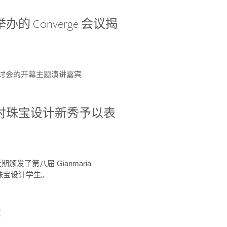
办的 Converge 会议揭
ge 研讨会的开幕主题演讲嘉宾
GIA 共同对珠宝设计新秀予以表
于近期颁发了第八届 Gianmaria
A 珠宝设计学生。
察