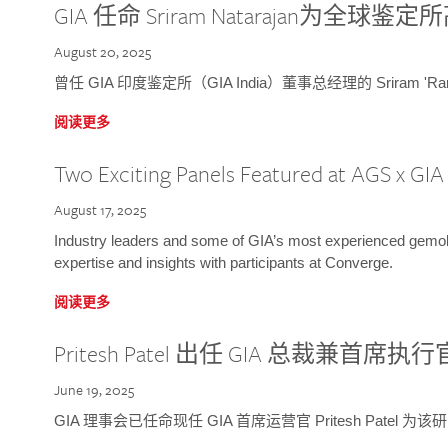
GIA 任命 Sriram Natarajan为全
August 20, 2025
曾任 GIA 印度鉴定所（GIA India）董事总经理的 Sriram 'Ra
阅读更多
Two Exciting Panels Featured at AGS x GI
August 17, 2025
Industry leaders and some of GIA’s most experienced gemolog
expertise and insights with participants at Converge.
阅读更多
Pritesh Patel 出任 GIA 总裁兼首席执行
June 19, 2025
GIA 理事会已任命现任 GIA 首席运营官 Pritesh Patel