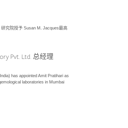
授予 Susan M. Jacques最高
ory Pvt. Ltd. 总经理
India) has appointed Amit Pratihari as
 gemological laboratories in Mumbai