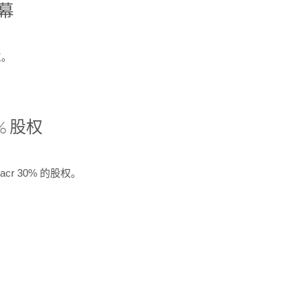
开幕
生。
% 股权
cr 30% 的股权。