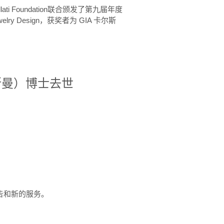
ellati Foundation联合颁发了第九届年度
 in Jewelry Design，获奖者为 GIA 卡尔斯
治·罗斯曼）博士去世
定报告和新的服务。