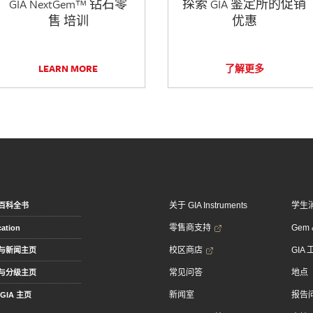
GIA NextGem™ 钻石零
探索 GIA 鉴定所的促销
售 培训
优惠
LEARN MORE
了解更多
关于 GIA Instruments
学生
百科全书
零售商支持
Gem &
ation
校区商店
GIA
与新闻主页
常见问答
地点
与分级主页
新闻室
报告
GIA 主页